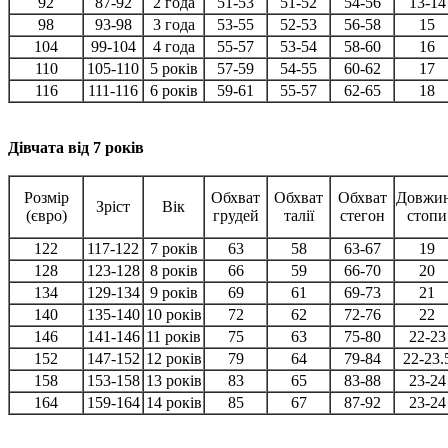
92
87-92
2 года
51-53
51-52
54-56
13-14
98
93-98
3 года
53-55
52-53
56-58
15
104
99-104
4 года
55-57
53-54
58-60
16
110
105-110
5 років
57-59
54-55
60-62
17
116
111-116
6 років
59-61
55-57
62-65
18
Дівчата від 7 років
Розмір
Обхват
Обхват
Обхват
Довжи
Зріст
Вік
(євро)
грудей
талії
стегон
стопи
122
117-122
7 років
63
58
63-67
19
128
123-128
8 років
66
59
66-70
20
134
129-134
9 років
69
61
69-73
21
140
135-140
10 років
72
62
72-76
22
146
141-146
11 років
75
63
75-80
22-23
152
147-152
12 років
79
64
79-84
22-23.
158
153-158
13 років
83
65
83-88
23-24
164
159-164
14 років
85
67
87-92
23-24