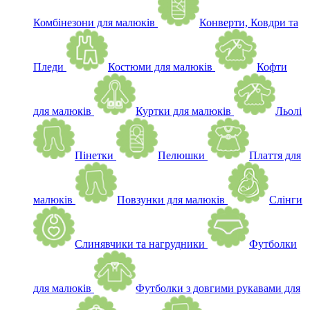
Комбінезони для малюків
Конверти, Ковдри та
Пледи
Костюми для малюків
Кофти
для малюків
Куртки для малюків
Льолі
Пінетки
Пелюшки
Плаття для
малюків
Повзунки для малюків
Слінги
Слинявчики та нагрудники
Футболки
для малюків
Футболки з довгими рукавами для