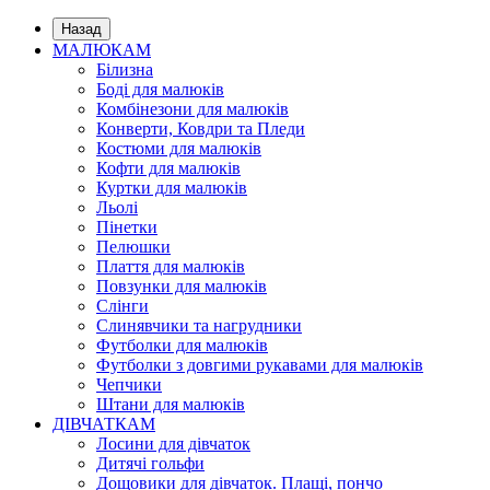
Назад
МАЛЮКАМ
Білизна
Боді для малюків
Комбінезони для малюків
Конверти, Ковдри та Пледи
Костюми для малюків
Кофти для малюків
Куртки для малюків
Льолі
Пінетки
Пелюшки
Плаття для малюків
Повзунки для малюків
Слінги
Слинявчики та нагрудники
Футболки для малюків
Футболки з довгими рукавами для малюків
Чепчики
Штани для малюків
ДІВЧАТКАМ
Лосини для дівчаток
Дитячі гольфи
Дощовики для дівчаток. Плащі, пончо