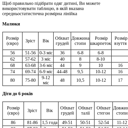
Щоб правильно підібрати одяг дитині, Ви можете
використовувати таблицю, в якій вказана
середньостатистична розмірна лінійка
Малюки
Розмір
Обхват
Довжина
Розмір
Розмір
Зріст
Вік
(євро)
грудей
стопи
шкарпеток
взуття
56
51-56
0-3 міс
36
6-8
6-8
62
57-62
3 міс
40
8
8-10
68
63-68
3-6 міс
44
9
10
16
74
69-74
6-9 міс
44-48
9,5
10-12
16
9-12
80
75-80
48
10,5
10-12
17
міс
Діти до 6 років
Розмір
Обхват
Обхват
Обхват
Довжи
Зріст
Вік
(євро)
грудей
талії
стегон
стопи
86
81-86
1,5 года
49-51
50-51
52-54
11-12