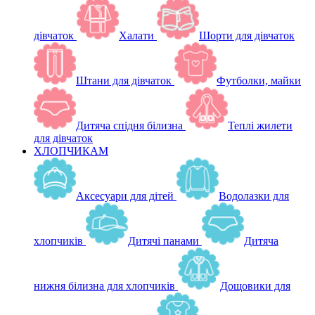
дівчаток
Халати
Шорти для дівчаток
Штани для дівчаток
Футболки, майки
Дитяча спідня білизна
Теплі жилети
для дівчаток
ХЛОПЧИКАМ
Аксесуари для дітей
Водолазки для
хлопчиків
Дитячі панами
Дитяча
нижня білизна для хлопчиків
Дощовики для