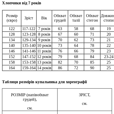
Хлопчики від 7 років
Розмір
Обхват
Обхват
Обхват
Довжи
Зріст
Вік
(євро)
грудей
талії
стегон
стопи
122
117-122
7 років
63
58
68
19
128
123-128
8 років
67
60
71
20
134
129-134
9 років
70
62
73
21
140
135-140
10 років
73
64
78
22
146
141-146
11 років
76
66
79
23
152
147-152
12 років
79
68
84
23-24
158
153-158
13 років
82
70
85
25
164
159-164
14 років
86
72
90
25
Таблиця розмірів купальника для хореографії
РОЗМІР (напівобхват
ЗРІСТ,
грудей),
см.
см.