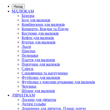
Назад
МАЛЮКАМ
Білизна
Боді для малюків
Комбінезони для малюків
Конверти, Ковдри та Пледи
Костюми для малюків
Кофти для малюків
Куртки для малюків
Льолі
Пінетки
Пелюшки
Плаття для малюків
Повзунки для малюків
Слінги
Слинявчики та нагрудники
Футболки для малюків
Футболки з довгими рукавами для малюків
Чепчики
Штани для малюків
ДІВЧАТКАМ
Лосини для дівчаток
Дитячі гольфи
Дощовики для дівчаток. Плащі, пончо