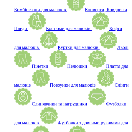
Комбінезони для малюків
Конверти, Ковдри та
Пледи
Костюми для малюків
Кофти
для малюків
Куртки для малюків
Льолі
Пінетки
Пелюшки
Плаття для
малюків
Повзунки для малюків
Слінги
Слинявчики та нагрудники
Футболки
для малюків
Футболки з довгими рукавами для