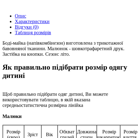
Опис
Характеристики
Відгуки (0)
Таблиця розмірів
Боді-майка (напівкомбінезон) виготовлена з трикотажної
бавовняної тканини. Малюнок - шовкотрафаретний друк.
Застібка на кнопки. Сезон: літо.
Як правильно підібрати розмір одягу
дитині
Щоб правильно підібрати одяг дитині, Ви можете
використовувати таблицю, в якій вказана
середньостатистична розмірна лінійка
Малюки
Розмір
Обхват
Довжина
Розмір
Розмір
Зріст
Вік
(євро)
грудей
стопи
шкарпеток
взуття