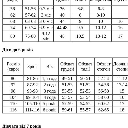
56
51-56
0-3 міс
36
6-8
6-8
62
57-62
3 міс
40
8
8-10
68
63-68
3-6 міс
44
9
10
16
74
69-74
6-9 міс
44-48
9,5
10-12
16
9-12
80
75-80
48
10,5
10-12
17
міс
Діти до 6 років
Розмір
Обхват
Обхват
Обхват
Довжи
Зріст
Вік
(євро)
грудей
талії
стегон
стопи
86
81-86
1,5 года
49-51
50-51
52-54
11-12
92
87-92
2 года
51-53
51-52
54-56
13-14
98
93-98
3 года
53-55
52-53
56-58
15
104
99-104
4 года
55-57
53-54
58-60
16
110
105-110
5 років
57-59
54-55
60-62
17
116
111-116
6 років
59-61
55-57
62-65
18
Дівчата від 7 років