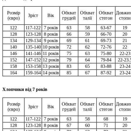
Розмір
Обхват
Обхват
Обхват
Довжи
Зріст
Вік
(євро)
грудей
талії
стегон
стопи
122
117-122
7 років
63
58
63-67
19
128
123-128
8 років
66
59
66-70
20
134
129-134
9 років
69
61
69-73
21
140
135-140
10 років
72
62
72-76
22
146
141-146
11 років
75
63
75-80
22-23
152
147-152
12 років
79
64
79-84
22-23.
158
153-158
13 років
83
65
83-88
23-24
164
159-164
14 років
85
67
87-92
23-24
Хлопчики від 7 років
Розмір
Обхват
Обхват
Обхват
Довжи
Зріст
Вік
(євро)
грудей
талії
стегон
стопи
122
117-122
7 років
63
58
68
19
128
123-128
8 років
67
60
71
20