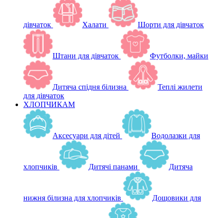
дівчаток
Халати
Шорти для дівчаток
Штани для дівчаток
Футболки, майки
Дитяча спідня білизна
Теплі жилети
для дівчаток
ХЛОПЧИКАМ
Аксесуари для дітей
Водолазки для
хлопчиків
Дитячі панами
Дитяча
нижня білизна для хлопчиків
Дощовики для