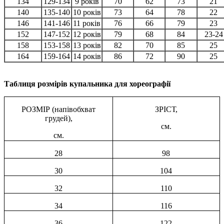
134
129-134
9 років
70
62
73
21
140
135-140
10 років
73
64
78
22
146
141-146
11 років
76
66
79
23
152
147-152
12 років
79
68
84
23-24
158
153-158
13 років
82
70
85
25
164
159-164
14 років
86
72
90
25
Таблиця розмірів купальника для хореографії
РОЗМІР (напівобхват
ЗРІСТ,
грудей),
см.
см.
28
98
30
104
32
110
34
116
36
122