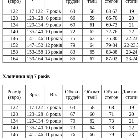
(євро)
грудей
талії
стегон
стопи
122
117-122
7 років
63
58
63-67
19
128
123-128
8 років
66
59
66-70
20
134
129-134
9 років
69
61
69-73
21
140
135-140
10 років
72
62
72-76
22
146
141-146
11 років
75
63
75-80
22-23
152
147-152
12 років
79
64
79-84
22-23.
158
153-158
13 років
83
65
83-88
23-24
164
159-164
14 років
85
67
87-92
23-24
Хлопчики від 7 років
Розмір
Обхват
Обхват
Обхват
Довжи
Зріст
Вік
(євро)
грудей
талії
стегон
стопи
122
117-122
7 років
63
58
68
19
128
123-128
8 років
67
60
71
20
134
129-134
9 років
70
62
73
21
140
135-140
10 років
73
64
78
22
146
141-146
11 років
76
66
79
23