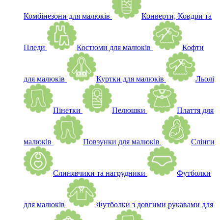
Комбінезони для малюків
Конверти, Ковдри та
Пледи
Костюми для малюків
Кофти
для малюків
Куртки для малюків
Льолі
Пінетки
Пелюшки
Плаття для
малюків
Повзунки для малюків
Слінги
Слинявчики та нагрудники
Футболки
для малюків
Футболки з довгими рукавами для