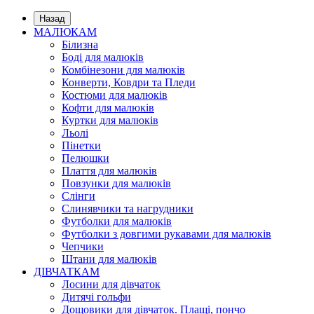
Назад
МАЛЮКАМ
Білизна
Боді для малюків
Комбінезони для малюків
Конверти, Ковдри та Пледи
Костюми для малюків
Кофти для малюків
Куртки для малюків
Льолі
Пінетки
Пелюшки
Плаття для малюків
Повзунки для малюків
Слінги
Слинявчики та нагрудники
Футболки для малюків
Футболки з довгими рукавами для малюків
Чепчики
Штани для малюків
ДІВЧАТКАМ
Лосини для дівчаток
Дитячі гольфи
Дощовики для дівчаток. Плащі, пончо