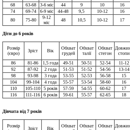
68
63-68
3-6 міс
44
9
10
16
74
69-74
6-9 міс
44-48
9,5
10-12
16
9-12
80
75-80
48
10,5
10-12
17
міс
Діти до 6 років
Розмір
Обхват
Обхват
Обхват
Довжи
Зріст
Вік
(євро)
грудей
талії
стегон
стопи
86
81-86
1,5 года
49-51
50-51
52-54
11-12
92
87-92
2 года
51-53
51-52
54-56
13-14
98
93-98
3 года
53-55
52-53
56-58
15
104
99-104
4 года
55-57
53-54
58-60
16
110
105-110
5 років
57-59
54-55
60-62
17
116
111-116
6 років
59-61
55-57
62-65
18
Дівчата від 7 років
Розмір
Обхват
Обхват
Обхват
Довжи
Зріст
Вік