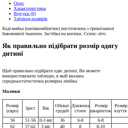
Опис
Характеристики
Відгуки (0)
Таблиця розмірів
Боді-майка (напівкомбінезон) виготовлена з трикотажної
бавовняної тканини. Застібка на кнопки. Сезон: літо.
Як правильно підібрати розмір одягу
дитині
Щоб правильно підібрати одяг дитині, Ви можете
використовувати таблицю, в якій вказана
середньостатистична розмірна лінійка
Малюки
Розмір
Обхват
Довжина
Розмір
Розмір
Зріст
Вік
(євро)
грудей
стопи
шкарпеток
взуття
56
51-56
0-3 міс
36
6-8
6-8
62
57-62
3 міс
40
8
8-10