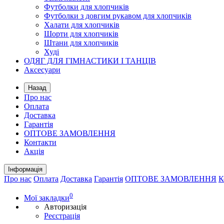
Футболки для хлопчиків
Футболки з довгим рукавом для хлопчиків
Халати для хлопчиків
Шорти для хлопчиків
Штани для хлопчиків
Худі
ОДЯГ ДЛЯ ГІМНАСТИКИ І ТАНЦІВ
Аксесуари
Назад
Про нас
Оплата
Доставка
Гарантія
ОПТОВЕ ЗАМОВЛЕННЯ
Контакти
Акція
Інформація
Про нас
Оплата
Доставка
Гарантія
ОПТОВЕ ЗАМОВЛЕННЯ
К
0
Мої закладки
Авторизація
Реєстрація