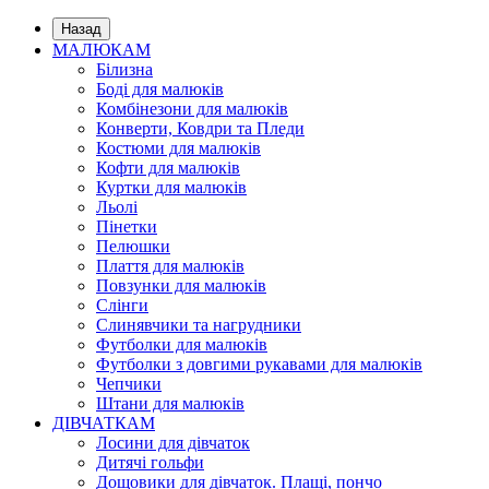
Назад
МАЛЮКАМ
Білизна
Боді для малюків
Комбінезони для малюків
Конверти, Ковдри та Пледи
Костюми для малюків
Кофти для малюків
Куртки для малюків
Льолі
Пінетки
Пелюшки
Плаття для малюків
Повзунки для малюків
Слінги
Слинявчики та нагрудники
Футболки для малюків
Футболки з довгими рукавами для малюків
Чепчики
Штани для малюків
ДІВЧАТКАМ
Лосини для дівчаток
Дитячі гольфи
Дощовики для дівчаток. Плащі, пончо