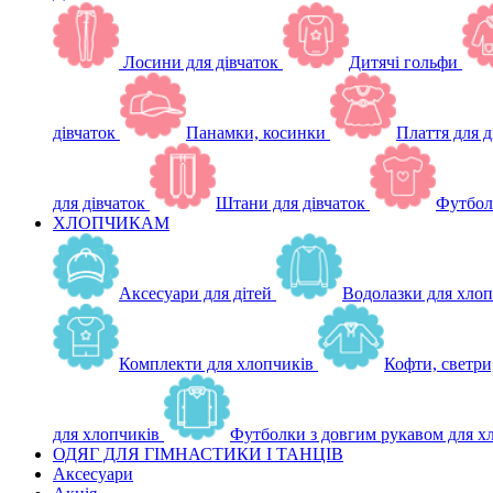
Лосини для дівчаток
Дитячі гольфи
дівчаток
Панамки, косинки
Плаття для д
для дівчаток
Штани для дівчаток
Футбол
ХЛОПЧИКАМ
Аксесуари для дітей
Водолазки для хлоп
Комплекти для хлопчиків
Кофти, светри
для хлопчиків
Футболки з довгим рукавом для х
ОДЯГ ДЛЯ ГІМНАСТИКИ І ТАНЦІВ
Аксесуари