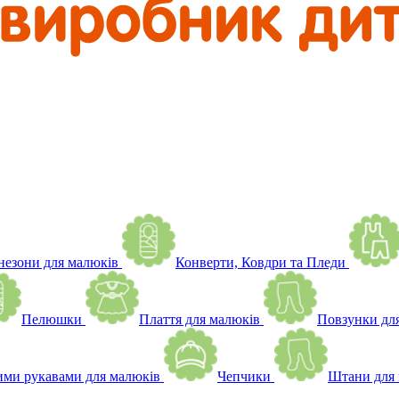
незони для малюків
Конверти, Ковдри та Пледи
Пелюшки
Плаття для малюків
Повзунки дл
ими рукавами для малюків
Чепчики
Штани для 