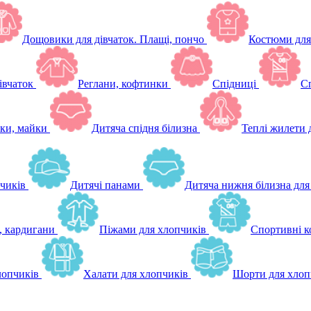
Дощовики для дівчаток. Плащі, пончо
Костюми для
івчаток
Реглани, кофтинки
Спідниці
Сп
ки, майки
Дитяча спідня білизна
Теплі жилети 
чиків
Дитячі панами
Дитяча нижня білизна для
, кардигани
Піжами для хлопчиків
Спортивні к
лопчиків
Халати для хлопчиків
Шорти для хлоп