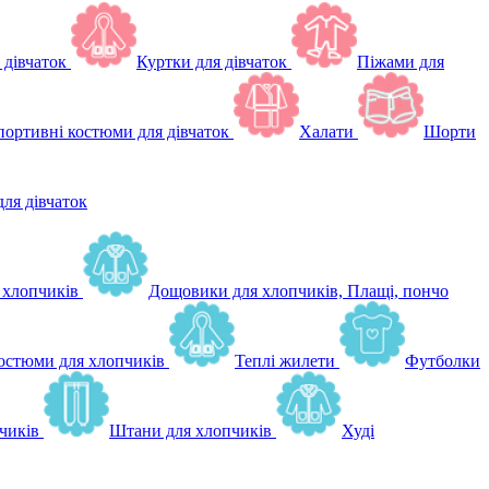
 дівчаток
Куртки для дівчаток
Піжами для
ортивні костюми для дівчаток
Халати
Шорти
для дівчаток
 хлопчиків
Дощовики для хлопчиків, Плащі, пончо
остюми для хлопчиків
Теплі жилети
Футболки
чиків
Штани для хлопчиків
Худі