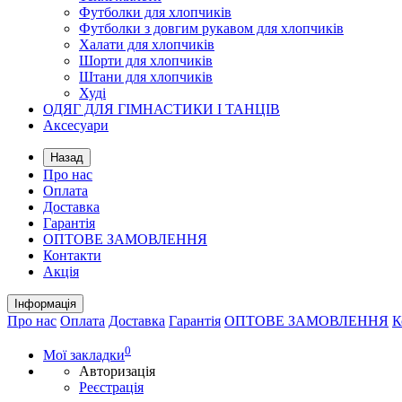
Футболки для хлопчиків
Футболки з довгим рукавом для хлопчиків
Халати для хлопчиків
Шорти для хлопчиків
Штани для хлопчиків
Худі
ОДЯГ ДЛЯ ГІМНАСТИКИ І ТАНЦІВ
Аксесуари
Назад
Про нас
Оплата
Доставка
Гарантія
ОПТОВЕ ЗАМОВЛЕННЯ
Контакти
Акція
Інформація
Про нас
Оплата
Доставка
Гарантія
ОПТОВЕ ЗАМОВЛЕННЯ
К
0
Мої закладки
Авторизація
Реєстрація