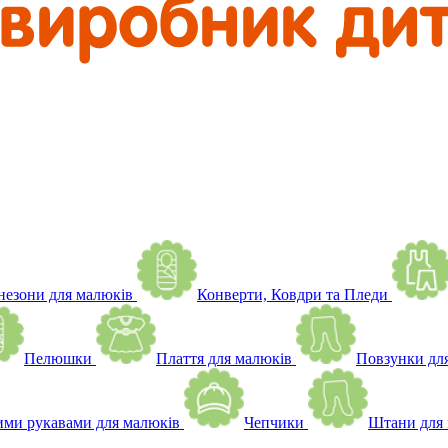
незони для малюків
Конверти, Ковдри та Пледи
Пелюшки
Плаття для малюків
Повзунки дл
ими рукавами для малюків
Чепчики
Штани для 