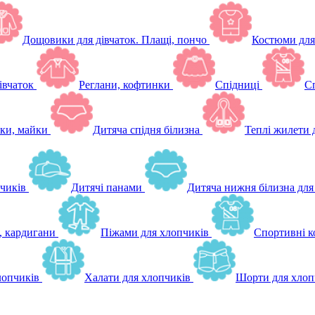
Дощовики для дівчаток. Плащі, пончо
Костюми для
івчаток
Реглани, кофтинки
Спідниці
Сп
ки, майки
Дитяча спідня білизна
Теплі жилети 
чиків
Дитячі панами
Дитяча нижня білизна для
, кардигани
Піжами для хлопчиків
Спортивні к
лопчиків
Халати для хлопчиків
Шорти для хлоп