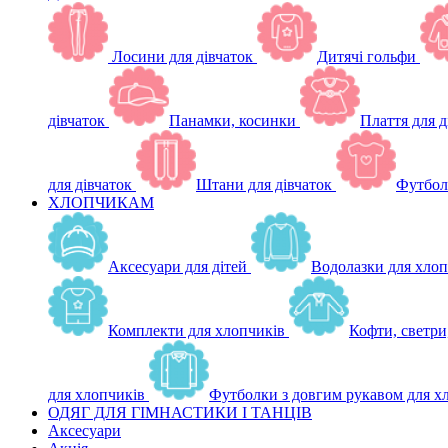
Лосини для дівчаток
Дитячі гольфи
дівчаток
Панамки, косинки
Плаття для д
для дівчаток
Штани для дівчаток
Футбол
ХЛОПЧИКАМ
Аксесуари для дітей
Водолазки для хлоп
Комплекти для хлопчиків
Кофти, светри
для хлопчиків
Футболки з довгим рукавом для х
ОДЯГ ДЛЯ ГІМНАСТИКИ І ТАНЦІВ
Аксесуари