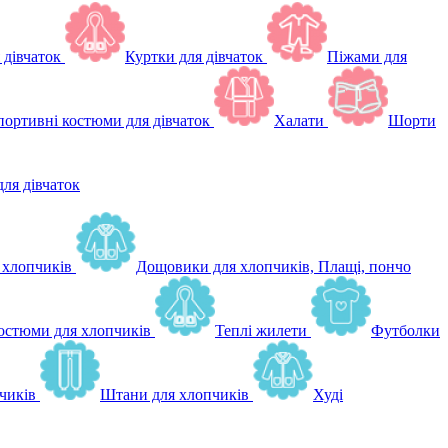
 дівчаток
Куртки для дівчаток
Піжами для
ортивні костюми для дівчаток
Халати
Шорти
для дівчаток
 хлопчиків
Дощовики для хлопчиків, Плащі, пончо
остюми для хлопчиків
Теплі жилети
Футболки
чиків
Штани для хлопчиків
Худі