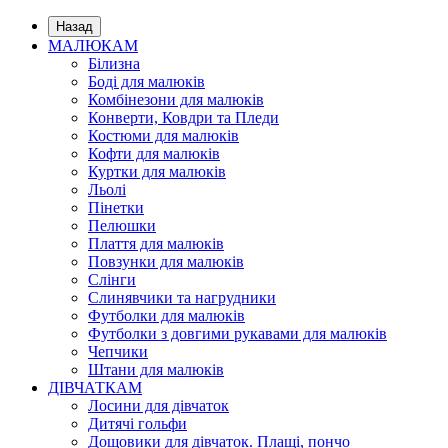
Назад
МАЛЮКАМ
Білизна
Боді для малюків
Комбінезони для малюків
Конверти, Ковдри та Пледи
Костюми для малюків
Кофти для малюків
Куртки для малюків
Льолі
Пінетки
Пелюшки
Плаття для малюків
Повзунки для малюків
Слінги
Слинявчики та нагрудники
Футболки для малюків
Футболки з довгими рукавами для малюків
Чепчики
Штани для малюків
ДІВЧАТКАМ
Лосини для дівчаток
Дитячі гольфи
Дощовики для дівчаток. Плащі, пончо