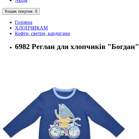
Акція
Кошик
покупок
: 0
Головна
ХЛОПЧИКАМ
Кофти, светри, кардигани
6982 Реглан для хлопчиків "Богдан",