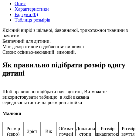
Опис
Характеристики
Відгуки (0)
Таблиця розмірів
Якісний виріб з щільноі, бавовняної, трикотажної тканини з
начосом.
Безпечний для дитини.
Має декоративне оздоблення: вишивка.
Сезон: осінньо-весняний, зимовий.
Як правильно підібрати розмір одягу
дитині
Щоб правильно підібрати одяг дитині, Ви можете
використовувати таблицю, в якій вказана
середньостатистична розмірна лінійка
Малюки
Розмір
Обхват
Довжина
Розмір
Розмір
Зріст
Вік
(євро)
грудей
стопи
шкарпеток
взуття