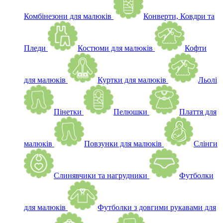
Комбінезони для малюків
Конверти, Ковдри та
Пледи
Костюми для малюків
Кофти
для малюків
Куртки для малюків
Льолі
Пінетки
Пелюшки
Плаття для
малюків
Повзунки для малюків
Слінги
Слинявчики та нагрудники
Футболки
для малюків
Футболки з довгими рукавами для