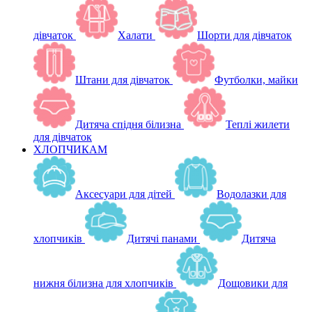
дівчаток
Халати
Шорти для дівчаток
Штани для дівчаток
Футболки, майки
Дитяча спідня білизна
Теплі жилети
для дівчаток
ХЛОПЧИКАМ
Аксесуари для дітей
Водолазки для
хлопчиків
Дитячі панами
Дитяча
нижня білизна для хлопчиків
Дощовики для