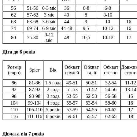
56
51-56
0-3 міс
36
6-8
6-8
62
57-62
3 міс
40
8
8-10
68
63-68
3-6 міс
44
9
10
16
74
69-74
6-9 міс
44-48
9,5
10-12
16
9-12
80
75-80
48
10,5
10-12
17
міс
Діти до 6 років
Розмір
Обхват
Обхват
Обхват
Довжи
Зріст
Вік
(євро)
грудей
талії
стегон
стопи
86
81-86
1,5 года
49-51
50-51
52-54
11-12
92
87-92
2 года
51-53
51-52
54-56
13-14
98
93-98
3 года
53-55
52-53
56-58
15
104
99-104
4 года
55-57
53-54
58-60
16
110
105-110
5 років
57-59
54-55
60-62
17
116
111-116
6 років
59-61
55-57
62-65
18
Дівчата від 7 років