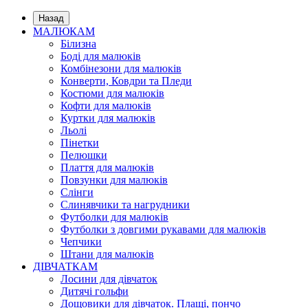
Назад
МАЛЮКАМ
Білизна
Боді для малюків
Комбінезони для малюків
Конверти, Ковдри та Пледи
Костюми для малюків
Кофти для малюків
Куртки для малюків
Льолі
Пінетки
Пелюшки
Плаття для малюків
Повзунки для малюків
Слінги
Слинявчики та нагрудники
Футболки для малюків
Футболки з довгими рукавами для малюків
Чепчики
Штани для малюків
ДІВЧАТКАМ
Лосини для дівчаток
Дитячі гольфи
Дощовики для дівчаток. Плащі, пончо