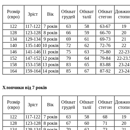
Розмір
Обхват
Обхват
Обхват
Довжи
Зріст
Вік
(євро)
грудей
талії
стегон
стопи
122
117-122
7 років
63
58
63-67
19
128
123-128
8 років
66
59
66-70
20
134
129-134
9 років
69
61
69-73
21
140
135-140
10 років
72
62
72-76
22
146
141-146
11 років
75
63
75-80
22-23
152
147-152
12 років
79
64
79-84
22-23.
158
153-158
13 років
83
65
83-88
23-24
164
159-164
14 років
85
67
87-92
23-24
Хлопчики від 7 років
Розмір
Обхват
Обхват
Обхват
Довжи
Зріст
Вік
(євро)
грудей
талії
стегон
стопи
122
117-122
7 років
63
58
68
19
128
123-128
8 років
67
60
71
20
134
129-134
9 років
70
62
73
21