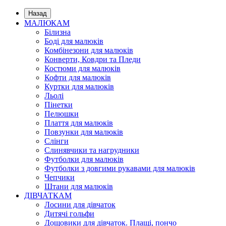
Назад
МАЛЮКАМ
Білизна
Боді для малюків
Комбінезони для малюків
Конверти, Ковдри та Пледи
Костюми для малюків
Кофти для малюків
Куртки для малюків
Льолі
Пінетки
Пелюшки
Плаття для малюків
Повзунки для малюків
Слінги
Слинявчики та нагрудники
Футболки для малюків
Футболки з довгими рукавами для малюків
Чепчики
Штани для малюків
ДІВЧАТКАМ
Лосини для дівчаток
Дитячі гольфи
Дощовики для дівчаток. Плащі, пончо