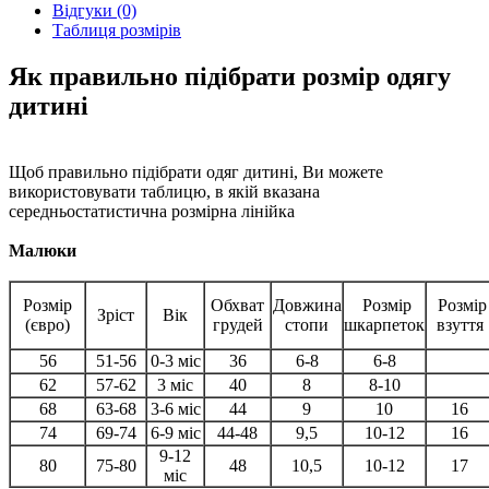
Відгуки (0)
Таблиця розмірів
Як правильно підібрати розмір одягу
дитині
Щоб правильно підібрати одяг дитині, Ви можете
використовувати таблицю, в якій вказана
середньостатистична розмірна лінійка
Малюки
Розмір
Обхват
Довжина
Розмір
Розмір
Зріст
Вік
(євро)
грудей
стопи
шкарпеток
взуття
56
51-56
0-3 міс
36
6-8
6-8
62
57-62
3 міс
40
8
8-10
68
63-68
3-6 міс
44
9
10
16
74
69-74
6-9 міс
44-48
9,5
10-12
16
9-12
80
75-80
48
10,5
10-12
17
міс