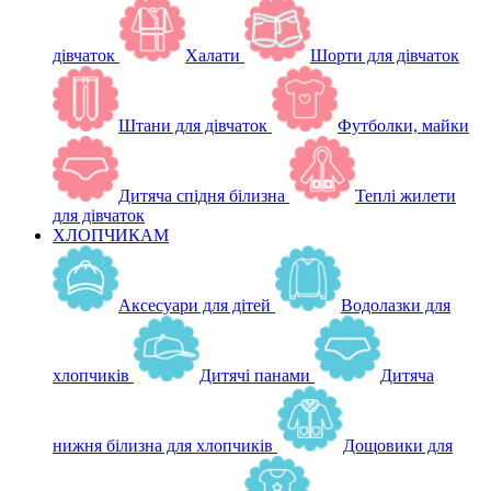
дівчаток
Халати
Шорти для дівчаток
Штани для дівчаток
Футболки, майки
Дитяча спідня білизна
Теплі жилети
для дівчаток
ХЛОПЧИКАМ
Аксесуари для дітей
Водолазки для
хлопчиків
Дитячі панами
Дитяча
нижня білизна для хлопчиків
Дощовики для