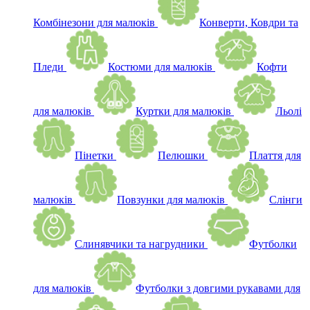
Комбінезони для малюків
Конверти, Ковдри та
Пледи
Костюми для малюків
Кофти
для малюків
Куртки для малюків
Льолі
Пінетки
Пелюшки
Плаття для
малюків
Повзунки для малюків
Слінги
Слинявчики та нагрудники
Футболки
для малюків
Футболки з довгими рукавами для