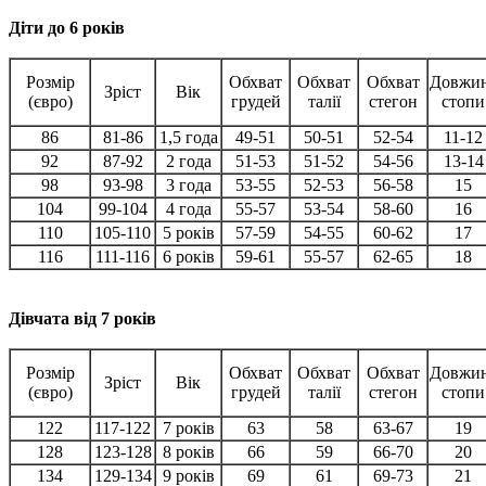
Діти до 6 років
Розмір
Обхват
Обхват
Обхват
Довжи
Зріст
Вік
(євро)
грудей
талії
стегон
стопи
86
81-86
1,5 года
49-51
50-51
52-54
11-12
92
87-92
2 года
51-53
51-52
54-56
13-14
98
93-98
3 года
53-55
52-53
56-58
15
104
99-104
4 года
55-57
53-54
58-60
16
110
105-110
5 років
57-59
54-55
60-62
17
116
111-116
6 років
59-61
55-57
62-65
18
Дівчата від 7 років
Розмір
Обхват
Обхват
Обхват
Довжи
Зріст
Вік
(євро)
грудей
талії
стегон
стопи
122
117-122
7 років
63
58
63-67
19
128
123-128
8 років
66
59
66-70
20
134
129-134
9 років
69
61
69-73
21