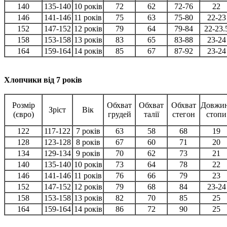
140
135-140
10 років
72
62
72-76
22
146
141-146
11 років
75
63
75-80
22-23
152
147-152
12 років
79
64
79-84
22-23.
158
153-158
13 років
83
65
83-88
23-24
164
159-164
14 років
85
67
87-92
23-24
Хлопчики від 7 років
Розмір
Обхват
Обхват
Обхват
Довжи
Зріст
Вік
(євро)
грудей
талії
стегон
стопи
122
117-122
7 років
63
58
68
19
128
123-128
8 років
67
60
71
20
134
129-134
9 років
70
62
73
21
140
135-140
10 років
73
64
78
22
146
141-146
11 років
76
66
79
23
152
147-152
12 років
79
68
84
23-24
158
153-158
13 років
82
70
85
25
164
159-164
14 років
86
72
90
25