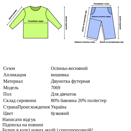
Сезон
Осінньо-весняний
Апликация
вишивка
Материал
Двунитка футерная
Модель
7069
Пол
Для дівчаток
Склад сировини
80% бавовна 20% поліестер
СтранаПроисхождения
Україна
Цвет
бузковий
Написати відгук
Підписка на новини
Будьте в курсі нових акцій і спецпропозицій!