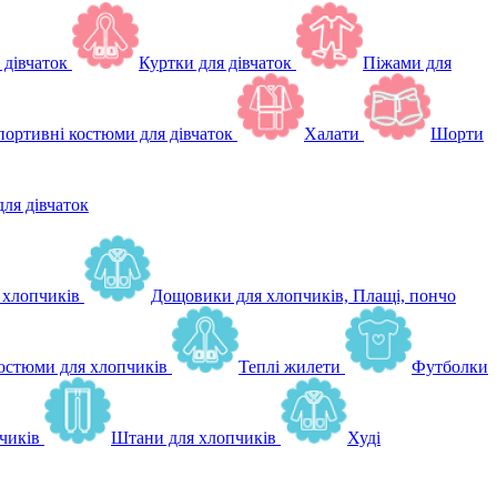
 дівчаток
Куртки для дівчаток
Піжами для
ортивні костюми для дівчаток
Халати
Шорти
для дівчаток
 хлопчиків
Дощовики для хлопчиків, Плащі, пончо
остюми для хлопчиків
Теплі жилети
Футболки
чиків
Штани для хлопчиків
Худі