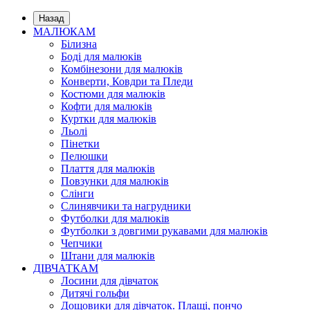
Назад
МАЛЮКАМ
Білизна
Боді для малюків
Комбінезони для малюків
Конверти, Ковдри та Пледи
Костюми для малюків
Кофти для малюків
Куртки для малюків
Льолі
Пінетки
Пелюшки
Плаття для малюків
Повзунки для малюків
Слінги
Слинявчики та нагрудники
Футболки для малюків
Футболки з довгими рукавами для малюків
Чепчики
Штани для малюків
ДІВЧАТКАМ
Лосини для дівчаток
Дитячі гольфи
Дощовики для дівчаток. Плащі, пончо