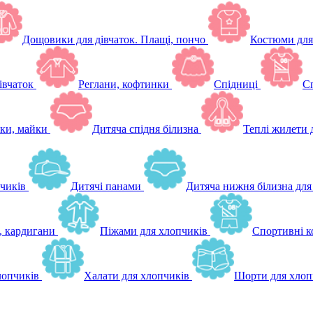
Дощовики для дівчаток. Плащі, пончо
Костюми для
івчаток
Реглани, кофтинки
Спідниці
Сп
ки, майки
Дитяча спідня білизна
Теплі жилети 
чиків
Дитячі панами
Дитяча нижня білизна для
, кардигани
Піжами для хлопчиків
Спортивні к
лопчиків
Халати для хлопчиків
Шорти для хлоп