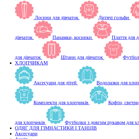
Лосини для дівчаток
Дитячі гольфи
дівчаток
Панамки, косинки
Плаття для д
для дівчаток
Штани для дівчаток
Футбол
ХЛОПЧИКАМ
Аксесуари для дітей
Водолазки для хлоп
Комплекти для хлопчиків
Кофти, светри
для хлопчиків
Футболки з довгим рукавом для х
ОДЯГ ДЛЯ ГІМНАСТИКИ І ТАНЦІВ
Аксесуари