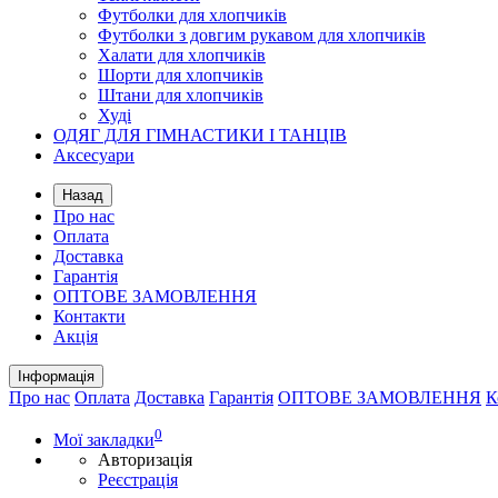
Футболки для хлопчиків
Футболки з довгим рукавом для хлопчиків
Халати для хлопчиків
Шорти для хлопчиків
Штани для хлопчиків
Худі
ОДЯГ ДЛЯ ГІМНАСТИКИ І ТАНЦІВ
Аксесуари
Назад
Про нас
Оплата
Доставка
Гарантія
ОПТОВЕ ЗАМОВЛЕННЯ
Контакти
Акція
Інформація
Про нас
Оплата
Доставка
Гарантія
ОПТОВЕ ЗАМОВЛЕННЯ
К
0
Мої закладки
Авторизація
Реєстрація