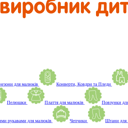
незони для малюків
Конверти, Ковдри та Пледи
Пелюшки
Плаття для малюків
Повзунки дл
ими рукавами для малюків
Чепчики
Штани для 