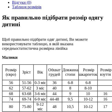
Відгуки (0)
Таблиця розмірів
Як правильно підібрати розмір одягу
дитині
Щоб правильно підібрати одяг дитині, Ви можете
використовувати таблицю, в якій вказана
середньостатистична розмірна лінійка
Малюки
Розмір
Обхват
Довжина
Розмір
Розмір
Зріст
Вік
(євро)
грудей
стопи
шкарпеток
взуття
56
51-56
0-3 міс
36
6-8
6-8
62
57-62
3 міс
40
8
8-10
68
63-68
3-6 міс
44
9
10
16
74
69-74
6-9 міс
44-48
9,5
10-12
16
9-12
80
75-80
48
10,5
10-12
17
міс