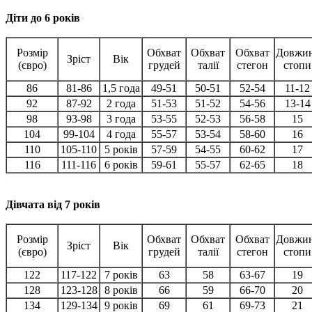
Діти до 6 років
Розмір
Обхват
Обхват
Обхват
Довжи
Зріст
Вік
(євро)
грудей
талії
стегон
стопи
86
81-86
1,5 года
49-51
50-51
52-54
11-12
92
87-92
2 года
51-53
51-52
54-56
13-14
98
93-98
3 года
53-55
52-53
56-58
15
104
99-104
4 года
55-57
53-54
58-60
16
110
105-110
5 років
57-59
54-55
60-62
17
116
111-116
6 років
59-61
55-57
62-65
18
Дівчата від 7 років
Розмір
Обхват
Обхват
Обхват
Довжи
Зріст
Вік
(євро)
грудей
талії
стегон
стопи
122
117-122
7 років
63
58
63-67
19
128
123-128
8 років
66
59
66-70
20
134
129-134
9 років
69
61
69-73
21