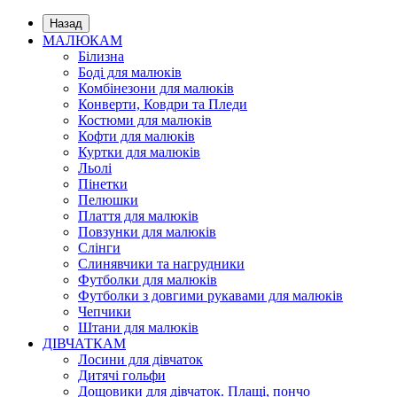
Назад
МАЛЮКАМ
Білизна
Боді для малюків
Комбінезони для малюків
Конверти, Ковдри та Пледи
Костюми для малюків
Кофти для малюків
Куртки для малюків
Льолі
Пінетки
Пелюшки
Плаття для малюків
Повзунки для малюків
Слінги
Слинявчики та нагрудники
Футболки для малюків
Футболки з довгими рукавами для малюків
Чепчики
Штани для малюків
ДІВЧАТКАМ
Лосини для дівчаток
Дитячі гольфи
Дощовики для дівчаток. Плащі, пончо