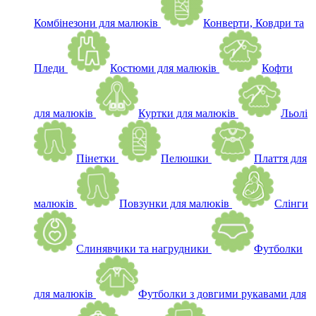
Комбінезони для малюків
Конверти, Ковдри та
Пледи
Костюми для малюків
Кофти
для малюків
Куртки для малюків
Льолі
Пінетки
Пелюшки
Плаття для
малюків
Повзунки для малюків
Слінги
Слинявчики та нагрудники
Футболки
для малюків
Футболки з довгими рукавами для