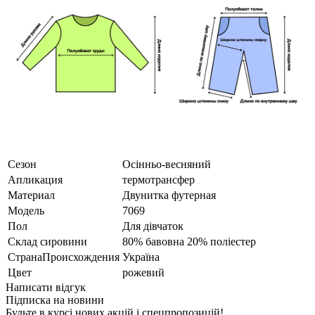
Сезон
Осінньо-весняний
Апликация
термотрансфер
Материал
Двунитка футерная
Модель
7069
Пол
Для дівчаток
Склад сировини
80% бавовна 20% поліестер
СтранаПроисхождения
Україна
Цвет
рожевий
Написати відгук
Підписка на новини
Будьте в курсі нових акцій і спецпропозицій!