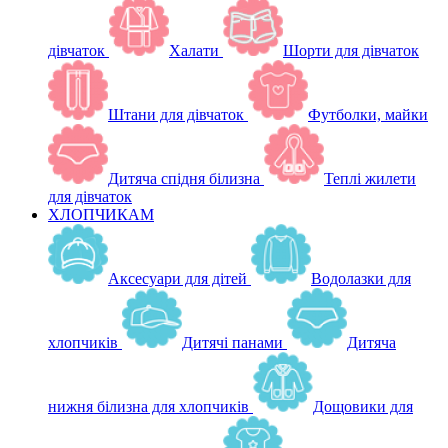
дівчаток
Халати
Шорти для дівчаток
Штани для дівчаток
Футболки, майки
Дитяча спідня білизна
Теплі жилети
для дівчаток
ХЛОПЧИКАМ
Аксесуари для дітей
Водолазки для
хлопчиків
Дитячі панами
Дитяча
нижня білизна для хлопчиків
Дощовики для