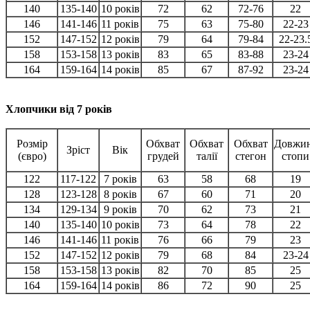
140
135-140
10 років
72
62
72-76
22
146
141-146
11 років
75
63
75-80
22-23
152
147-152
12 років
79
64
79-84
22-23.
158
153-158
13 років
83
65
83-88
23-24
164
159-164
14 років
85
67
87-92
23-24
Хлопчики від 7 років
Розмір
Обхват
Обхват
Обхват
Довжи
Зріст
Вік
(євро)
грудей
талії
стегон
стопи
122
117-122
7 років
63
58
68
19
128
123-128
8 років
67
60
71
20
134
129-134
9 років
70
62
73
21
140
135-140
10 років
73
64
78
22
146
141-146
11 років
76
66
79
23
152
147-152
12 років
79
68
84
23-24
158
153-158
13 років
82
70
85
25
164
159-164
14 років
86
72
90
25