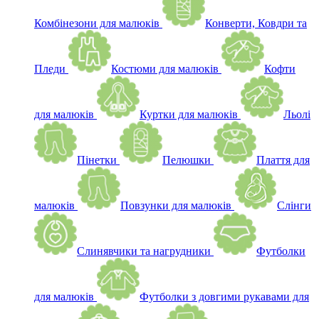
Комбінезони для малюків
Конверти, Ковдри та
Пледи
Костюми для малюків
Кофти
для малюків
Куртки для малюків
Льолі
Пінетки
Пелюшки
Плаття для
малюків
Повзунки для малюків
Слінги
Слинявчики та нагрудники
Футболки
для малюків
Футболки з довгими рукавами для