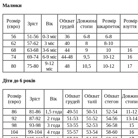
Малюки
Розмір
Обхват
Довжина
Розмір
Розмір
Зріст
Вік
(євро)
грудей
стопи
шкарпеток
взуття
56
51-56
0-3 міс
36
6-8
6-8
62
57-62
3 міс
40
8
8-10
68
63-68
3-6 міс
44
9
10
16
74
69-74
6-9 міс
44-48
9,5
10-12
16
9-12
80
75-80
48
10,5
10-12
17
міс
Діти до 6 років
Розмір
Обхват
Обхват
Обхват
Довжи
Зріст
Вік
(євро)
грудей
талії
стегон
стопи
86
81-86
1,5 года
49-51
50-51
52-54
11-12
92
87-92
2 года
51-53
51-52
54-56
13-14
98
93-98
3 года
53-55
52-53
56-58
15
104
99-104
4 года
55-57
53-54
58-60
16