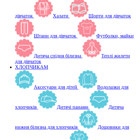
дівчаток
Халати
Шорти для дівчаток
Штани для дівчаток
Футболки, майки
Дитяча спідня білизна
Теплі жилети
для дівчаток
ХЛОПЧИКАМ
Аксесуари для дітей
Водолазки для
хлопчиків
Дитячі панами
Дитяча
нижня білизна для хлопчиків
Дощовики для