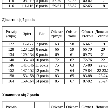
110
105-110
5 років
57-59
54-55
60-62
17
116
111-116
6 років
59-61
55-57
62-65
18
Дівчата від 7 років
Розмір
Обхват
Обхват
Обхват
Довжи
Зріст
Вік
(євро)
грудей
талії
стегон
стопи
122
117-122
7 років
63
58
63-67
19
128
123-128
8 років
66
59
66-70
20
134
129-134
9 років
69
61
69-73
21
140
135-140
10 років
72
62
72-76
22
146
141-146
11 років
75
63
75-80
22-23
152
147-152
12 років
79
64
79-84
22-23.
158
153-158
13 років
83
65
83-88
23-24
164
159-164
14 років
85
67
87-92
23-24
Хлопчики від 7 років
Розмір
Обхват
Обхват
Обхват
Довжи