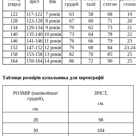
Зріст
Вік
(євро)
грудей
талії
стегон
стопи
122
117-122
7 років
63
58
68
19
128
123-128
8 років
67
60
71
20
134
129-134
9 років
70
62
73
21
140
135-140
10 років
73
64
78
22
146
141-146
11 років
76
66
79
23
152
147-152
12 років
79
68
84
23-24
158
153-158
13 років
82
70
85
25
164
159-164
14 років
86
72
90
25
Таблиця розмірів купальника для хореографії
РОЗМІР (напівобхват
ЗРІСТ,
грудей),
см.
см.
28
98
30
104