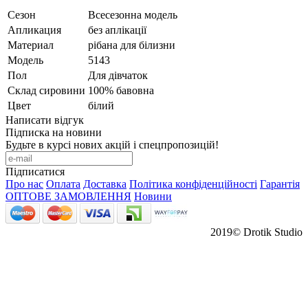
Сезон
Всесезонна модель
Апликация
без аплікації
Материал
рібана для білизни
Модель
5143
Пол
Для дівчаток
Склад сировини
100% бавовна
Цвет
білий
Написати відгук
Підписка на новини
Будьте в курсі нових акцій і спецпропозицій!
Підписатися
Про нас
Оплата
Доставка
Політика конфіденційності
Гарантія
ОПТОВЕ ЗАМОВЛЕННЯ
Новини
2019© Drotik Studio