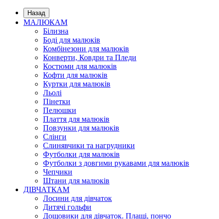
Назад
МАЛЮКАМ
Білизна
Боді для малюків
Комбінезони для малюків
Конверти, Ковдри та Пледи
Костюми для малюків
Кофти для малюків
Куртки для малюків
Льолі
Пінетки
Пелюшки
Плаття для малюків
Повзунки для малюків
Слінги
Слинявчики та нагрудники
Футболки для малюків
Футболки з довгими рукавами для малюків
Чепчики
Штани для малюків
ДІВЧАТКАМ
Лосини для дівчаток
Дитячі гольфи
Дощовики для дівчаток. Плащі, пончо