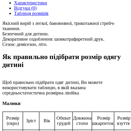
Характеристики
Відгуки (0)
Таблиця розмірів
Якісний виріб з легкої, бавовняної, трикотажної стрейч-
тканини.
Безпечний для дитини.
Декоративне оздоблення: шовкотрафаретний друк.
Сезон: демісезон, літо.
Як правильно підібрати розмір одягу
дитині
Щоб правильно підібрати одяг дитині, Ви можете
використовувати таблицю, в якій вказана
середньостатистична розмірна лінійка
Малюки
Розмір
Обхват
Довжина
Розмір
Розмір
Зріст
Вік
(євро)
грудей
стопи
шкарпеток
взуття