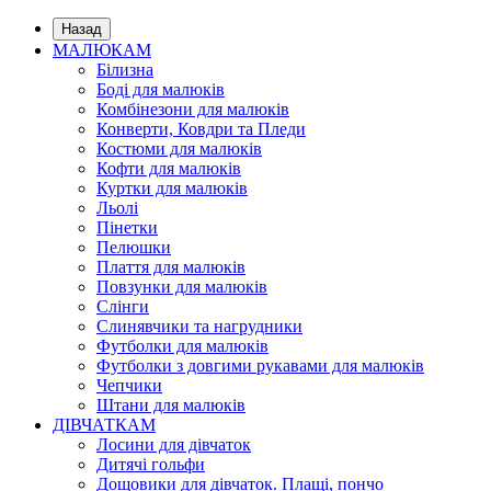
Назад
МАЛЮКАМ
Білизна
Боді для малюків
Комбінезони для малюків
Конверти, Ковдри та Пледи
Костюми для малюків
Кофти для малюків
Куртки для малюків
Льолі
Пінетки
Пелюшки
Плаття для малюків
Повзунки для малюків
Слінги
Слинявчики та нагрудники
Футболки для малюків
Футболки з довгими рукавами для малюків
Чепчики
Штани для малюків
ДІВЧАТКАМ
Лосини для дівчаток
Дитячі гольфи
Дощовики для дівчаток. Плащі, пончо