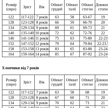
Розмір
Обхват
Обхват
Обхват
Довжи
Зріст
Вік
(євро)
грудей
талії
стегон
стопи
122
117-122
7 років
63
58
63-67
19
128
123-128
8 років
66
59
66-70
20
134
129-134
9 років
69
61
69-73
21
140
135-140
10 років
72
62
72-76
22
146
141-146
11 років
75
63
75-80
22-23
152
147-152
12 років
79
64
79-84
22-23.
158
153-158
13 років
83
65
83-88
23-24
164
159-164
14 років
85
67
87-92
23-24
Хлопчики від 7 років
Розмір
Обхват
Обхват
Обхват
Довжи
Зріст
Вік
(євро)
грудей
талії
стегон
стопи
122
117-122
7 років
63
58
68
19
128
123-128
8 років
67
60
71
20
134
129-134
9 років
70
62
73
21