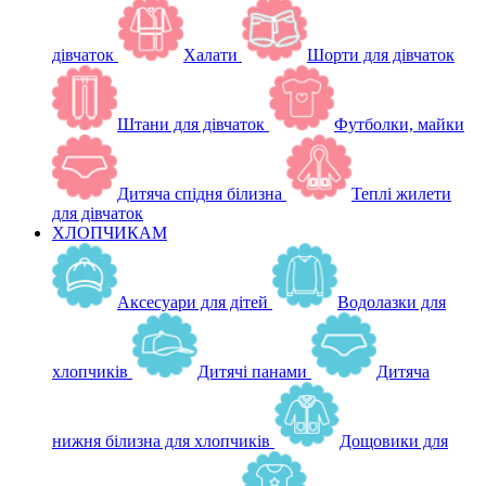
дівчаток
Халати
Шорти для дівчаток
Штани для дівчаток
Футболки, майки
Дитяча спідня білизна
Теплі жилети
для дівчаток
ХЛОПЧИКАМ
Аксесуари для дітей
Водолазки для
хлопчиків
Дитячі панами
Дитяча
нижня білизна для хлопчиків
Дощовики для