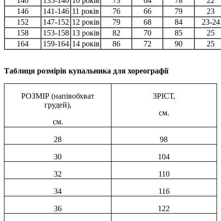
140
135-140
10 років
73
64
78
22
146
141-146
11 років
76
66
79
23
152
147-152
12 років
79
68
84
23-24
158
153-158
13 років
82
70
85
25
164
159-164
14 років
86
72
90
25
Таблиця розмірів купальника для хореографії
РОЗМІР (напівобхват
ЗРІСТ,
грудей),
см.
см.
28
98
30
104
32
110
34
116
36
122