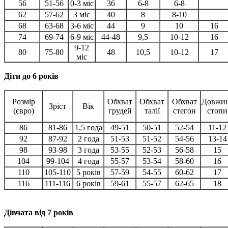
56
51-56
0-3 міс
36
6-8
6-8
62
57-62
3 міс
40
8
8-10
68
63-68
3-6 міс
44
9
10
16
74
69-74
6-9 міс
44-48
9,5
10-12
16
9-12
80
75-80
48
10,5
10-12
17
міс
Діти до 6 років
Розмір
Обхват
Обхват
Обхват
Довжи
Зріст
Вік
(євро)
грудей
талії
стегон
стопи
86
81-86
1,5 года
49-51
50-51
52-54
11-12
92
87-92
2 года
51-53
51-52
54-56
13-14
98
93-98
3 года
53-55
52-53
56-58
15
104
99-104
4 года
55-57
53-54
58-60
16
110
105-110
5 років
57-59
54-55
60-62
17
116
111-116
6 років
59-61
55-57
62-65
18
Дівчата від 7 років