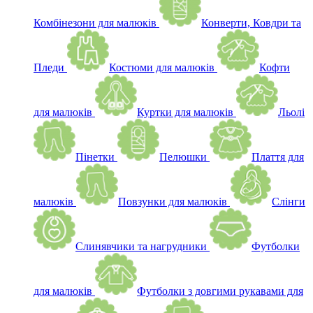
Комбінезони для малюків
Конверти, Ковдри та
Пледи
Костюми для малюків
Кофти
для малюків
Куртки для малюків
Льолі
Пінетки
Пелюшки
Плаття для
малюків
Повзунки для малюків
Слінги
Слинявчики та нагрудники
Футболки
для малюків
Футболки з довгими рукавами для